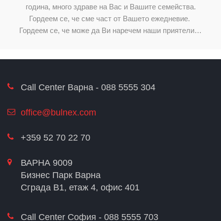
година, много здраве на Вас и Вашите семейства.
H
Гордеем се, че сме част от Вашето ежедневие.
р
P
Гордеем се, че може да Ви наречем наши приятели…
Call Center Варна - 088 5555 304
office@bulnex.com
+359 52 70 22 70
ВАРНА 9009
Бизнес Парк Варна
Сграда В1, етаж 4, офис 401
Call Center София - 088 5555 703