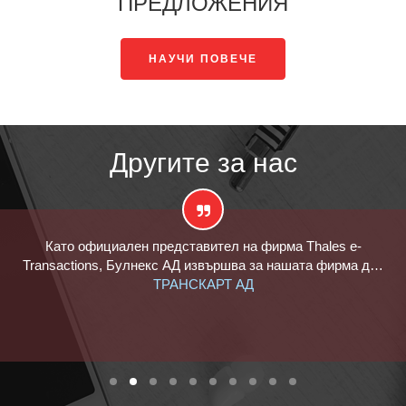
ПРЕДЛОЖЕНИЯ
НАУЧИ ПОВЕЧЕ
Другите за нас
о официален представител на фирма Thales e-
Булнекс 
ctions, Булнекс АД извършва за нашата фирма д…
ремонтна
ТРАНСКАРТ АД