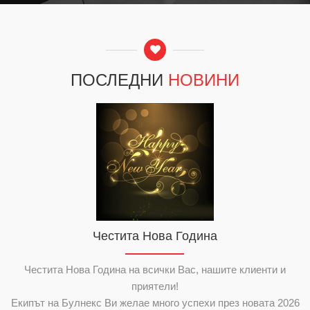
ПОСЛЕДНИ
НОВИНИ
Честита Нова Година
Честита Нова Година на всички Вас, нашите клиенти и
H
приятели!
D
Екипът на Булнекс Ви желае много успехи през новата 2026
п