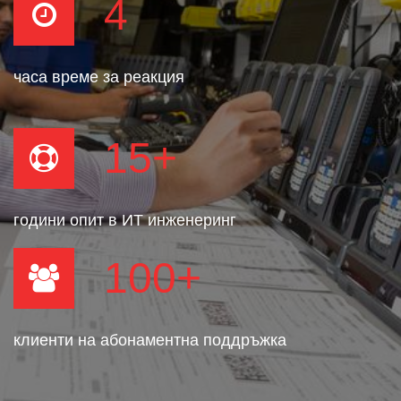
4
часа време за реакция
15
+
години опит в ИТ инженеринг
100
+
клиенти на абонаментна поддръжка