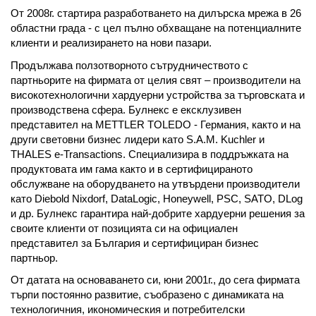
От 2008г. стартира разработването на дилърска мрежа в 26
областни града - с цел пълно обхващане на потенциалните
клиенти и реализирането на нови пазари.
Продължава ползотворното сътрудничеството с
партньорите на фирмата от целия свят – производители на
високотехнологични хардуерни устройства за търговската и
производствена сфера. Булнекс е ексклузивен
представител на METTLER TOLEDO - Германия, както и на
други световни бизнес лидери като S.A.M. Kuchler и
THALES e-Transactions. Специализира в поддръжката на
продуктовата им гама както и в сертифицираното
обслужване на оборудването на утвърдени производители
като Diebold Nixdorf, DataLogic, Honeywell, PSC, SATO, DLog
и др. Булнекс гарантира най-добрите хардуерни решения за
своите клиенти от позицията си на официален
представител за България и сертифициран бизнес
партньор.
От датата на основаването си, юни 2001г., до сега фирмата
търпи постоянно развитие, съобразено с динамиката на
технологичния, икономическия и потребителски