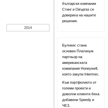
български компании
Стинг и Овъргаз се
довериха на нашите
решения.
2014
Булнкес стана
основен Платинум
партньор на
американската
комапания Honeywell,
която закупи Intermec.
Към портфолиото от
големи проекти и
доволни клиенти бяха
добавени Speedy и
ЧЕЗ.