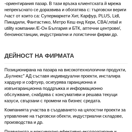
-ориентирания пазар. В тази връзка клиентската й мрежа
непрекъснато се доразвива и обогатява с: търговски вериги
/част от които са: Супермаркети Хит, Карфур, PLUS, Lidl,
Пикадили, Фантастико, Метро Кеш енд Кери, СВА/,retail и
utility компании /Е-Oн България и БТК, аптечни центрове/,
бензиностанции, индустриални и логистични фирми др.
ДЕЙНОСТ НА ФИРМАТА
Позиционирана на пазара на високотехнологични продукти,
„Булнекс” АД съставя индивидуални проекти, инсталира
хардуер и софтуер, осигурява гаранционна и
извънгаранционна поддръжка и информационно
обслужване, снабдява с консумативи и решава текущи
казуси, свързани с промени на бизнес средата.
Компанията участва в създаването на цялостни проекти за
управление на търговски обекти, индустриални складове,
производства и др.
Правилното и максимално ефективно експлоатиране и