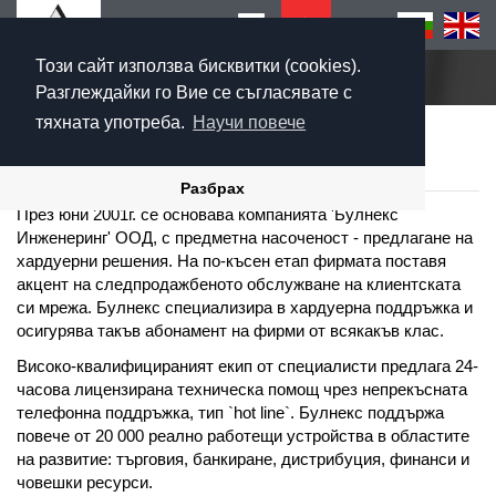
Този сайт използва бисквитки (cookies).
Начало
Разглеждайки го Вие се съгласявате с
тяхната употреба.
Научи повече
ЗА БУЛНЕКС
Разбрах
През юни 2001г. се основава компанията 'Булнeкс
Инженеринг' ООД, с предметна насоченост - предлагане на
хардуерни решения. На по-късен етап фирмата поставя
акцент на следпродажбеното обслужване на клиентската
си мрежа. Булнекс специализира в хардуерна поддръжка и
осигурява такъв абонамент на фирми от всякакъв клас.
Високо-квалифицираният екип от специалисти предлага 24-
часова лицензирана техническа помощ чрез непрекъсната
телефонна поддръжка, тип `hot line`. Булнекс поддържа
повече от 20 000 реално работещи устройства в областите
на развитие: търговия, банкиране, дистрибуция, финанси и
човешки ресурси.