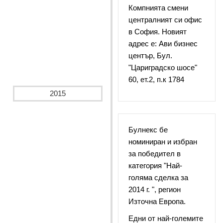
Компнията смени
централният си офис
в София. Новият
адрес е: Ави бизнес
център, Бул.
"Цариградско шосе"
60, ет.2, п.к 1784
2015
Булнекс бе
номиниран и избран
за победител в
категория "Най-
голяма сделка за
2014 г. ", регион
Източна Европа.
Едни от най-големите