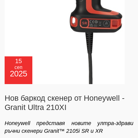
15
сеп
2025
Нов баркод скенер от Honeywell -
Granit Ultra 210XI
Honeywell представя новите ултра-здрави
ръчни скенери Granit™ 2105i SR и XR