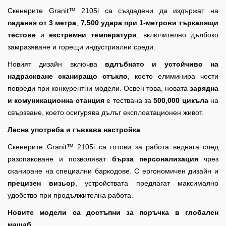
Скенерите Granit™ 2105i са създадени да издържат на
падания от 3 метра
,
7,500 удара при 1-метрови търкалящи
тестове
и
екстремни температури
, включително дълбоко
замразяване и горещи индустриални среди.
Новият дизайн включва
вдлъбнато и устойчиво на
надраскване сканиращо стъкло
, което елиминира чести
повреди при конкурентни модели. Освен това, новата
зарядна
и комуникационна станция
е тествана за
500,000 цикъла
на
свързване, което осигурява дълъг експлоатационен живот.
Лесна употреба и гъвкава настройка
Скенерите Granit™ 2105i са готови за работа веднага след
разопаковане и позволяват
бърза персонализация
чрез
сканиране на специални баркодове. С ергономичен дизайн и
прецизен визьор
, устройствата предлагат максимално
удобство при продължителна работа.
Новите модели са достъпни за поръчка в глобален
мащаб
.