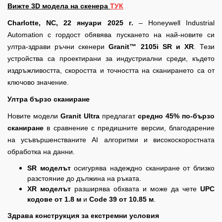
Вижте 3D модела на скенера
ТУК
Charlotte, NC, 22 януари 2025 г.
– Honeywell Industrial
Automation с гордост обявява пускането на най-новите си
ултра-здрави ръчни скенери
Granit™ 2105i SR и XR
. Тези
устройства са проектирани за индустриални среди, където
издръжливостта, скоростта и точността на сканирането са от
ключово значение.
Ултра бързо сканиране
Новите модели
Granit Ultra
предлагат
средно 45% по-бързо
сканиране
в сравнение с предишните версии, благодарение
на усъвършенстваните AI алгоритми и високоскоростната
обработка на данни.
SR моделът
осигурява надеждно сканиране от близко
разстояние до дължина на ръката.
XR моделът
разширява обхвата и може да чете
UPC
кодове от 1.8 м
и
Code 39 от 10.85 м
.
Здрава конструкция за екстремни условия