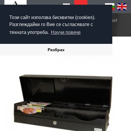
Този сайт използва бисквитки (cookies).
Начало
Продукти
Касово чекмедже Diebold Nixdorf
Разглеждайки го Вие се съгласявате с
KA21
тяхната употреба.
Научи повече
Разбрах